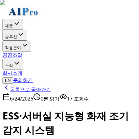
제품
솔루션
적용분야
공공조달
소식
회사소개
문의하기
EN
목록으로 돌아가기
6/24/2026
0분 읽기
17
조회수
ESS·서버실 지능형 화재 조기
감지 시스템