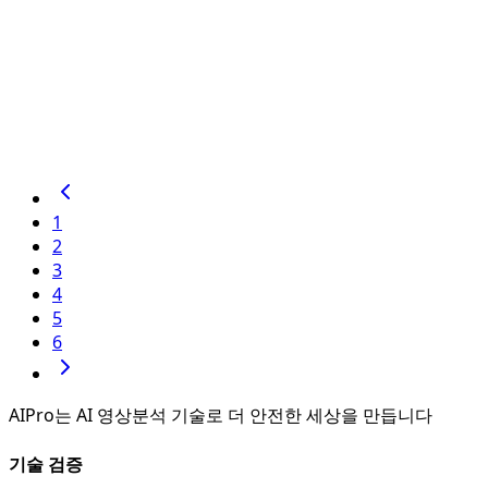
9001/14001 인증
국제표준화기구(ISO)가 제정한 품질경영시스템(ISO9001)과
환경경영시스템(ISO14001) 인증을 동시 획득하였습니다.
조회수
4
자세히 보기
1
2
3
4
5
6
AIPro는 AI 영상분석 기술로 더 안전한 세상을 만듭니다
기술 검증