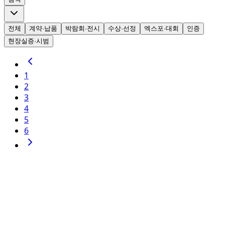
전체
계약·납품
박람회·전시
수상·선정
엑스포·대회
인증
현장실증·시범
1
2
3
4
5
6
2020년 8월 1일
수상·선정
농식품 공공 빅데이터 활용 창업경진대회